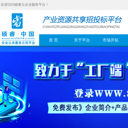
欢迎访问硕睿云企业服务平台！
首 页
关于平台
市场开拓