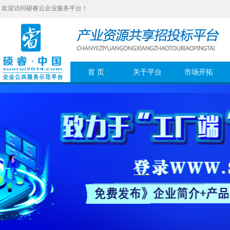
欢迎访问硕睿云企业服务平台！
首 页
关于平台
市场开拓