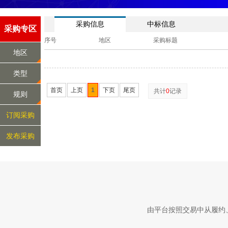
采购信息
中标信息
采购专区
序号
地区
采购标题
地区
类型
首页
上页
1
下页
尾页
共计
0
记录
规则
订阅采购
发布采购
由平台按照交易中从履约