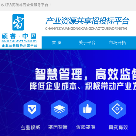
欢迎访问硕睿云企业服务平台！
首 页
关于平台
市场开拓