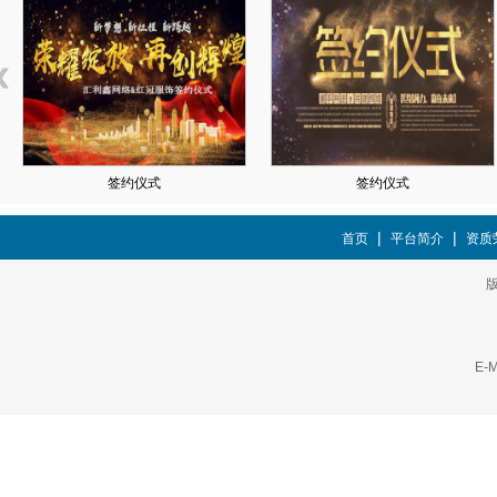
|
|
首页
平台简介
资质
版
E-M