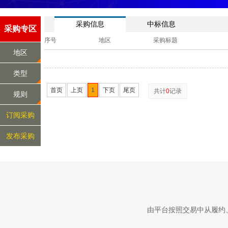
采购信息
中标信息
采购专区
序号
地区
采购标题
地区
类型
首页
上页
1
下页
尾页
共计
0
记录
规则
订阅采购
发布采购
由平台按照交易中从履约