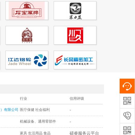


