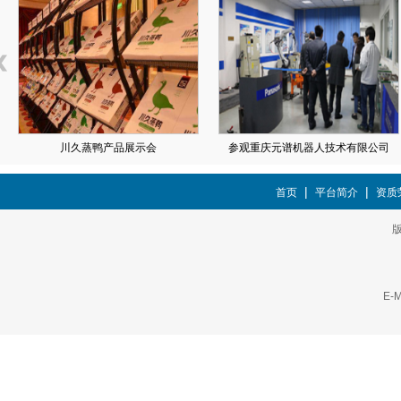
|
|
首页
平台简介
资质
版
E-M