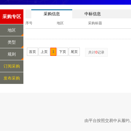
采购信息
中标信息
采购专区
序号
地区
采购标题
地区
类型
首页
上页
1
下页
尾页
共计
0
记录
规则
订阅采购
发布采购
由平台按照交易中从履约